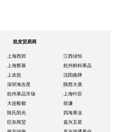
批发贸易商
上海西郊
江西绿恒
上海辉展
杭州鲜科果品
上农批
沈阳曲牌
深圳海吉星
陕西大唐
杭州果品市场
上海叶臣
大连毅都
煜谦
陈氏阳光
四海果业
巨东商贸
嘉兴五星
南京绿海
嘉兴华通果业