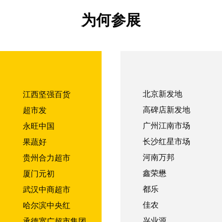
为何参展
北京新发地
江西坚强百货
高碑店新发地
超市发
广州江南市场
永旺中国
长沙红星市场
果蔬好
河南万邦
贵州合力超市
鑫荣懋
厦门元初
都乐
武汉中商超市
佳农
哈尔滨中央红
兴业源
承德宽广超市集团