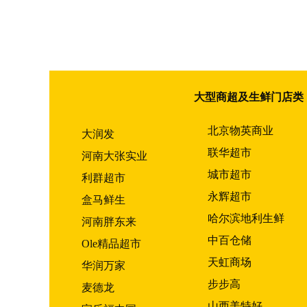
大型商超及生鲜门店类
北京物英商业
大润发
联华超市
河南大张实业
城市超市
利群超市
永辉超市
盒马鲜生
哈尔滨地利生鲜
河南胖东来
中百仓储
Ole精品超市
天虹商场
华润万家
步步高
麦德龙
山西美特好