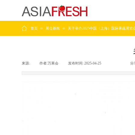
首页
⊙
展会新闻
⊙
关于举办2025中国（上海）国际果蔬展览
来源:
|
作者:
万果会
|
发布时间 :
2025-04-25
|
|
|
分